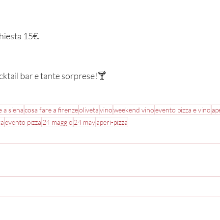
hiesta 15€.
ktail bar e tante sorprese!🍸
e a siena
cosa fare a firenze
oliveta
vino
weekend vino
evento pizza e vino
ap
ca
evento pizza
24 maggio
24 may
aperi-pizza