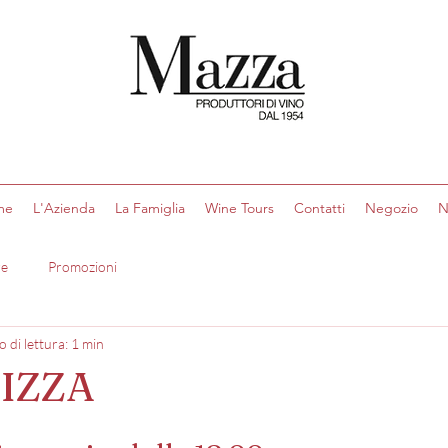
me
L'Azienda
La Famiglia
Wine Tours
Contatti
Negozio
N
re
Promozioni
 di lettura: 1 min
PIZZA