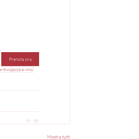
Prenota ora
eritivo
pizza e vino
Mostra tutti