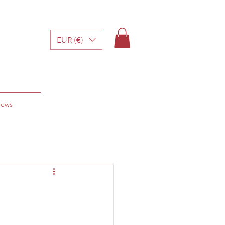
EUR (€)
ews