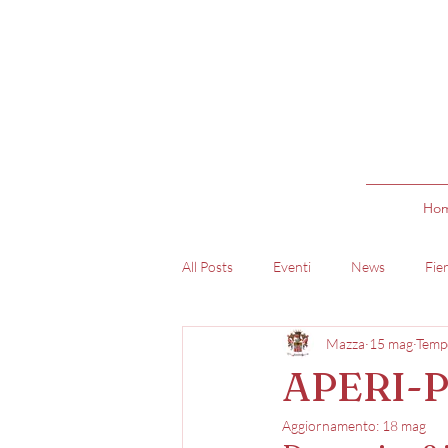
Ho
All Posts
Eventi
News
Fie
Mazza
15 mag
Tempo
APERI-
Aggiornamento:
18 mag