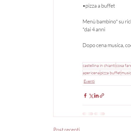
•pizza a buffet
Menù bambino* su ric
*dai 4 anni
Dopo cena musica, coc
castellina in chianti
cosa far
apericena
pizza buffet
musi
Eventi
Post recenti