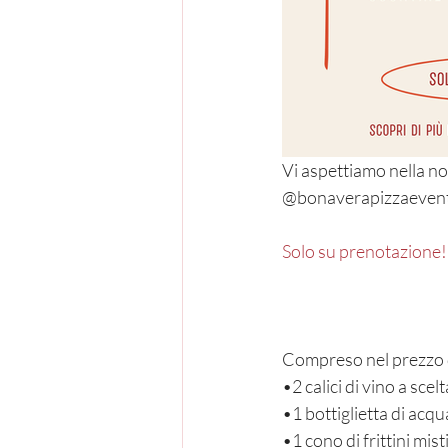
Vi aspettiamo nella no
@bonaverapizzaevents
Solo su prenotazione!
Compreso nel prezzo 
•2 calici di vino a sce
•1 bottiglietta di acqu
•1 cono di frittini mist