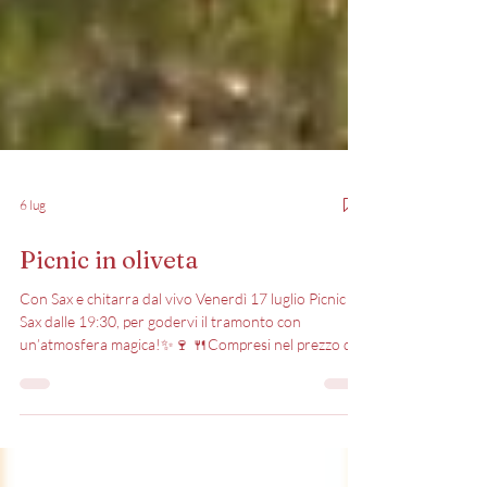
6 lug
Picnic in oliveta
Con Sax e chitarra dal vivo Venerdì 17 luglio Picnic &
Sax dalle 19:30, per godervi il tramonto con
un’atmosfera magica!✨🍷 🍴Compresi nel prezzo di
26€ a persona, nel vostro cestino troverete: •coccoli
•stracchino •prosciutto crudo •pasta fredda pesto e
pomodorini •arista rucola e pomodorini •pane •1
bottiglia di acqua •1 bottiglia di vino* *ogni 2 persone