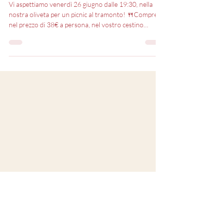
18 giu
PICNIC e Brace
Vi aspettiamo venerdì 26 giugno dalle 19:30, nella
nostra oliveta per un picnic al tramonto! 🍴Compresi
nel prezzo di 38€ a persona, nel vostro cestino
troverete: •prosciutto e popone •crostino salsa nera
•crostino zucchine e mozzarella •crostino pomodoro
e origano •panzanella •gran piatto di brace🥩 pollo,
scamerita, salsiccia e rostinciane •patatine fritte
•pane •1 bottiglia di acqua •1 bottiglia di vino* *ogni
2 persone 🍷A scelta tra “Maria” rosato IGT, “Adino”
bianco IGT