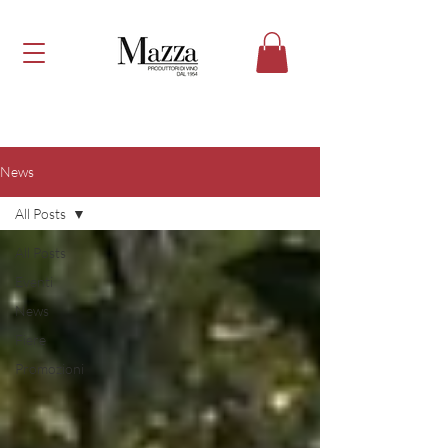
News
All Posts
All Posts
Eventi
News
Fiere
Promozioni