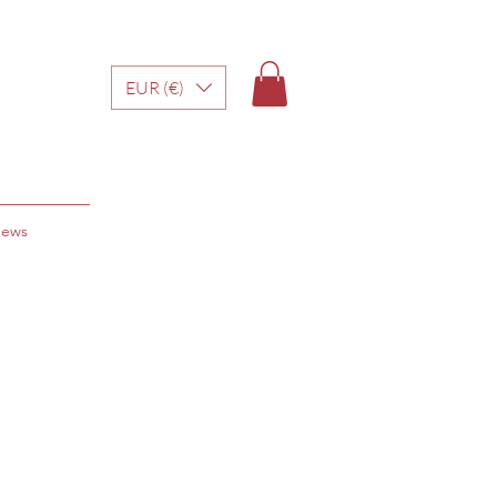
EUR (€)
ews