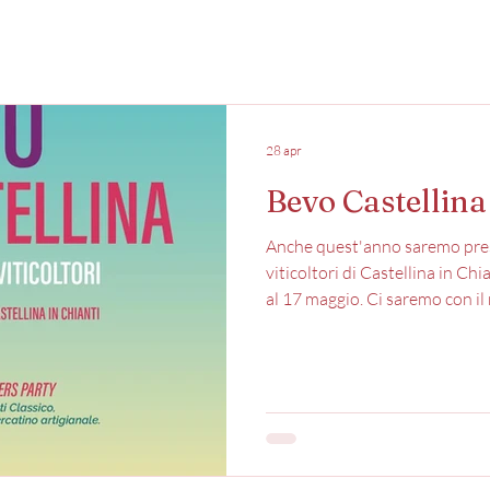
28 apr
Bevo Castellin
Anche quest'anno saremo prese
viticoltori di Castellina in Ch
al 17 maggio. Ci saremo con i
degustare insieme i nostri mig
Toscana 2025 -Adino Bianco I
Chianti Classico DOCG 2022 -
Riserva DOCG 2021 -Gaia Chi
Montelupo Chianti Classico 
seguito il programma dei d