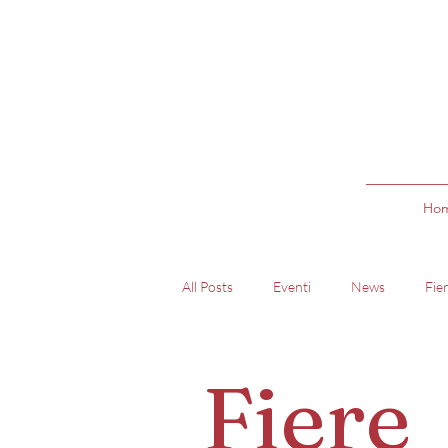
Ho
All Posts
Eventi
News
Fie
Fiere