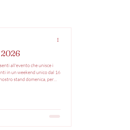
a 2026
nti all'evento che unisce i
ianti in un weekend unico dal 16
l nostro stand domenica, per
liori vini: -Maria Rosato IGT
GT Toscana 2025 -Ser Gino
Ser Gino Chianti Classico
anti Classico DOCG 2019 -
Gran Selezione DOCG 2020 Di