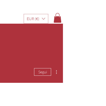
EUR (€)
Altre azioni
Segui