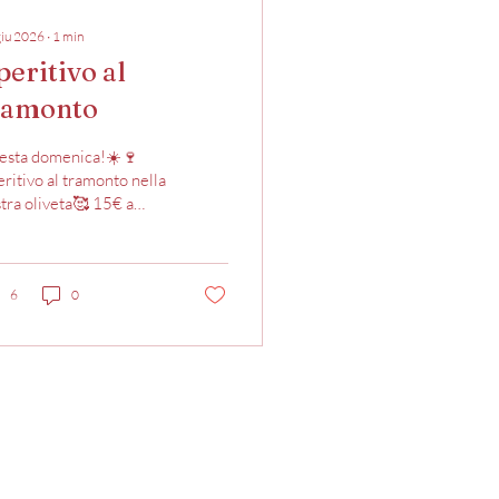
giu 2026
∙
1
min
peritivo al
ramonto
esta domenica!☀️🍷
ritivo al tramonto nella
tra oliveta🥰 15€ a
sona, compreso nel
zzo: •1 calice di vino a
lta tra IGT Toscana
so “Mariano”, Bianco
6
0
ino”, Rosato “Maria” •1
liere Toscano
sciutto, salame,
occhiona pecorino
sco, pecorino stagionato
ruschette miste pane
amonto in oliveta
sigliata la