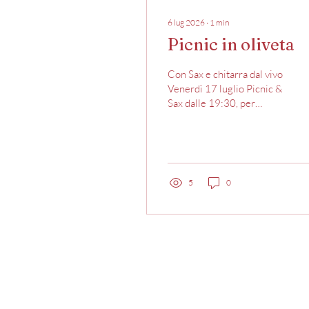
6 lug 2026
∙
1
min
Picnic in oliveta
Con Sax e chitarra dal vivo
Venerdì 17 luglio Picnic &
Sax dalle 19:30, per
godervi il tramonto con
un’atmosfera magica!✨🍷
🍴Compresi nel prezzo di
26€ a persona, nel vostro
cestino troverete: •coccoli
5
0
•stracchino •prosciutto
crudo •pasta fredda pesto
e pomodorini •arista
rucola e pomodorini •pane
•1 bottiglia di acqua •1
bottiglia di vino* *ogni 2
persone 🍷A scelta tra...