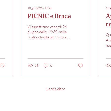
18 giu 2026
∙
1
min
10 
PICNIC e Brace
A
t
Vi aspettiamo venerdì 26
giugno dalle 19:30, nella
Qu
nostra oliveta per un picnic
Ape
al tramonto! 🍴Compresi
nos
nel prezzo di 38€ a
per
persona, nel vostro cestino
pre
troverete: •prosciutto e
sce
popone •crostino salsa
38
0
Ros
nera •crostino zucchine e
“Ad
mozzarella •crostino
tag
pomodoro e origano
pro
•panzanella •gran piatto
fin
Carica altro
di brace🥩 pollo, scamerita,
fre
salsiccia e rostinciane
3 b
•patatine fritte •pane •1
•tr
bottiglia di acqua •1
Mazza Wine
Con
bottiglia di vino* *ogni 2