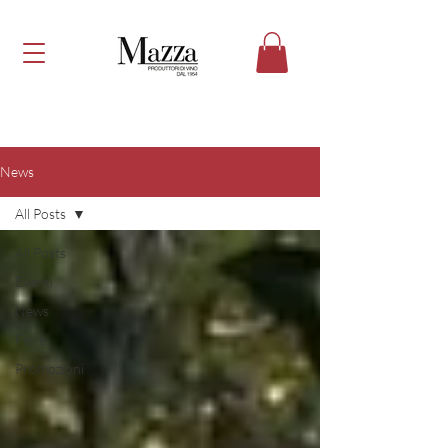
News
All Posts
All Posts
Eventi
News
Fiere
Promozioni