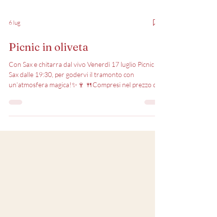
6 lug
Picnic in oliveta
Con Sax e chitarra dal vivo Venerdì 17 luglio Picnic &
Sax dalle 19:30, per godervi il tramonto con
un’atmosfera magica!✨🍷 🍴Compresi nel prezzo di
26€ a persona, nel vostro cestino troverete: •coccoli
•stracchino •prosciutto crudo •pasta fredda pesto e
pomodorini •arista rucola e pomodorini •pane •1
bottiglia di acqua •1 bottiglia di vino* *ogni 2 persone
🍷A