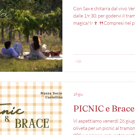
Con Sax e chitarra dal vivo Ven
dalle 19:30, per godervi il tr
magica!✨🍷 🍴Compresi nel pr
vostro cestino troverete: •co
crudo •pasta fredda pesto e p
pomodorini •pane •1 bottiglia 
*ogni 2 persone 🍷A
18 giu
PICNIC e Brace
Vi aspettiamo venerdì 26 giugn
oliveta per un picnic al tramo