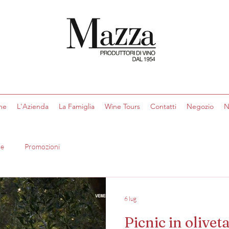
me
L'Azienda
La Famiglia
Wine Tours
Contatti
Negozio
N
re
Promozioni
6 lug
Picnic in olivet