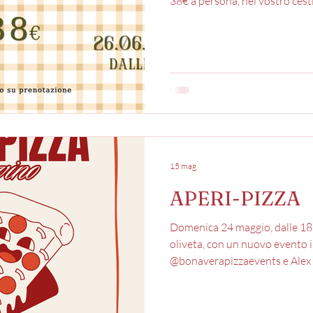
38€ a persona, nel vostro cest
popone •crostino salsa nera •
•crostino pomodoro e origano
brace🥩 pollo, scamerita, salsi
fritte •pane •1 bottiglia di acq
persone 🍷A scelta tra “Maria”
15 mag
APERI-PIZZA
Domenica 24 maggio, dalle 18:
oliveta, con un nuovo evento 
@bonaverapizzaevents e Alex 
prenotazione! Compreso nel p
calici di vino a scelta tra Mari
Mariano (rosso) •1 bottiglietta