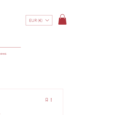
EUR (€)
ews
a