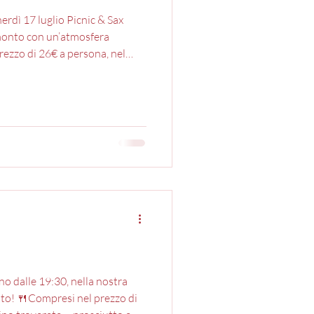
erdì 17 luglio Picnic & Sax
amonto con un’atmosfera
ezzo di 26€ a persona, nel
ccoli •stracchino •prosciutto
omodorini •arista rucola e
di acqua •1 bottiglia di vino*
o dalle 19:30, nella nostra
nto! 🍴Compresi nel prezzo di