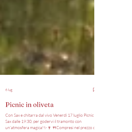
6 lug
Picnic in oliveta
Con Sax e chitarra dal vivo Venerdì 17 luglio Picnic &
Sax dalle 19:30, per godervi il tramonto con