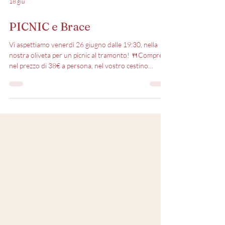
18 giu
PICNIC e Brace
Vi aspettiamo venerdì 26 giugno dalle 19:30, nella
nostra oliveta per un picnic al tramonto! 🍴Compresi
nel prezzo di 38€ a persona, nel vostro cestino
troverete: •prosciutto e popone •crostino salsa nera
•crostino zucchine e mozzarella •crostino pomodoro
e origano •panzanella •gran piatto di brace🥩 pollo,
scamerita, salsiccia e rostinciane •patatine fritte
•pane •1 bottiglia di acqua •1 bottiglia di vino* *ogni
2 persone 🍷A scelta tra “Maria” rosato IGT, “Adino”
bianco IGT