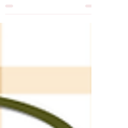
un’atmosfera magica!✨🍷 🍴Compresi nel prezzo di
26€ a persona, nel vostro cestino troverete: •coccoli
•stracchino •prosciutto crudo •pasta fredda pesto e
pomodorini •arista rucola e pomodorini •pane •1
bottiglia di acqua •1 bottiglia di vino* *ogni 2 persone
🍷A