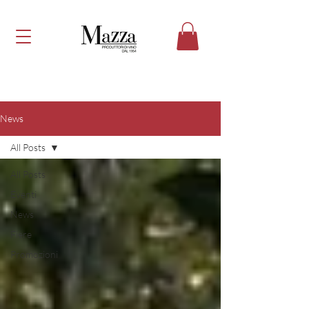
News
All Posts
All Posts
Eventi
News
Fiere
Promozioni