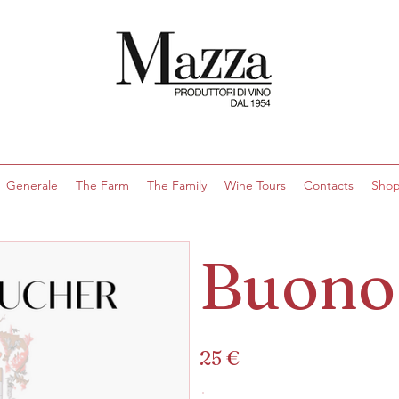
Generale
The Farm
The Family
Wine Tours
Contacts
Sho
Buono
25 €