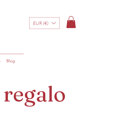
EUR (€)
p
Blog
 regalo