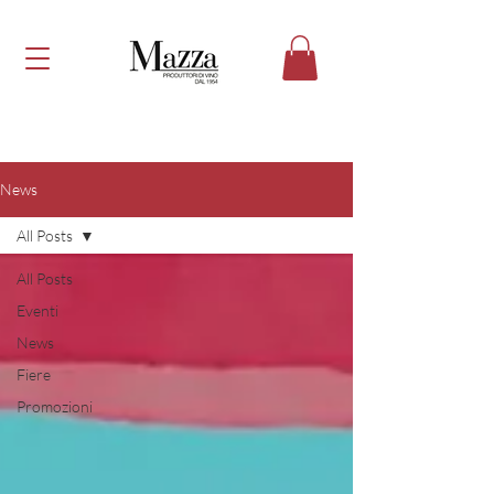
News
All Posts
All Posts
Eventi
News
Fiere
Promozioni