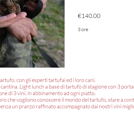
€140.00
3 ore
artufo, con gli esperti tartufai ed i loro cani.
a cantina. Light lunch a base di tartufo di stagione con 3 port
one di 3 vini, in abbinamento ad ogni piatto.
ro che vogliono conoscere il mondo del tartufo, stare a cont
ienza un pranzo raffinato accompagnato dai nostri vini miglio