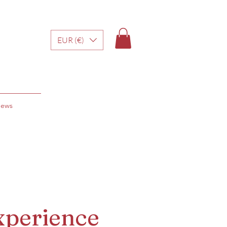
EUR (€)
ews
xperience