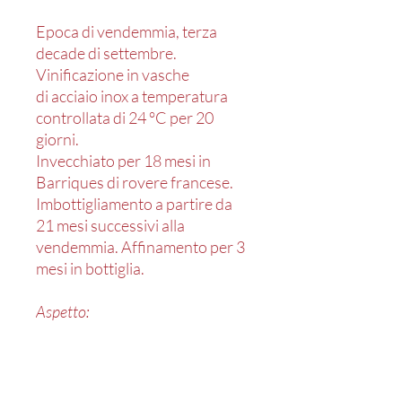
Epoca di vendemmia, terza
decade di settembre.
Vinificazione in vasche
di acciaio inox a temperatura
controllata di 24 °C per 20
giorni.
Invecchiato per 18 mesi in
Barriques di rovere francese.
Imbottigliamento a partire da
21 mesi successivi alla
vendemmia. Affinamento per 3
mesi in bottiglia.
Aspetto:
Colore rosso granato intenso.
Al naso note intense di frutta
matura, ribes nero e vaniglia.
Ottima struttura con evidenti