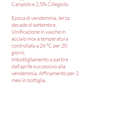
Canaiolo e 2,5% Ciliegiolo.
Epoca di vendemmia, terza
decade di settembre.
Vinificazione in vasche in
acciaio inox a temperatura
controllata a 26 °C per 20
giorni.
Imbottigliamento a partire
dall’aprile successivo alla
vendemmia. Affinamento per 2
mesi in bottiglia.
Aspetto:
Colore rosso rubino acceso.
Al naso note di frutti rossi, viola
e giaggiolo. Buona struttura
delicata, piacevolmente fresco e
ben equilibrato.