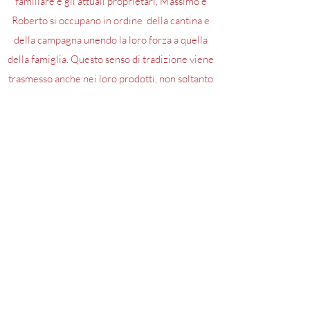
familiare e gli attuali proprietari, Massimo e
Roberto si occupano in ordine della cantina e
della campagna unendo la loro forza a quella
della famiglia.
Questo senso di tradizione viene
trasmesso anche nei loro prodotti, non soltanto
per la tipicità e passione portata in ogni calice,
ma anche dal nome stesso di questi. Di
nfatti
ogni vino o distillato ha un nome di un
componente della famiglia o riguardante il
Podere Montelupo.
I valori della terra e del
territorio sono molto improntati nell'azienda,
tanto che ha deciso da qualche anno di
intraprendere il percorso verso la conversione
in biologico per la gestione delle colture,
diventando ufficialmente Biologico nel 2024.